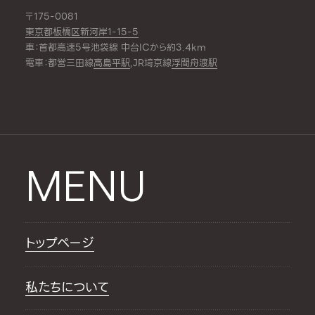
〒175-0081
東京都板橋区新河岸1-15-5
車：首都高速5号池袋線 中台ICから約3.4km
電車：都営三田線
高島平駅
,JR埼京線
浮間舟渡駅
MENU
トップページ
私たちについて