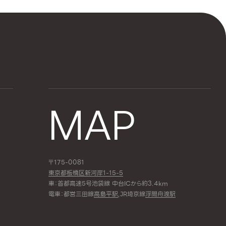
MAP
〒175-0081
東京都板橋区新河岸1-15-5
車：首都高速5号池袋線 中台ICから約3.4km
電車：都営三田線
高島平駅
,JR埼京線
浮間舟渡駅