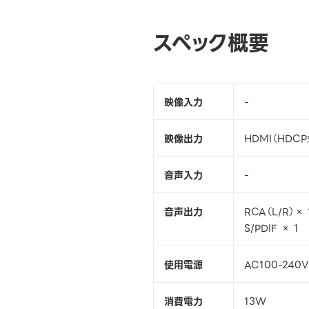
スペック概要
映像入力
-
映像出力
HDMI（HDCP
音声入力
-
音声出力
RCA（L/R）× 
S/PDIF × 1
使用電源
AC100-240V
消費電力
13W