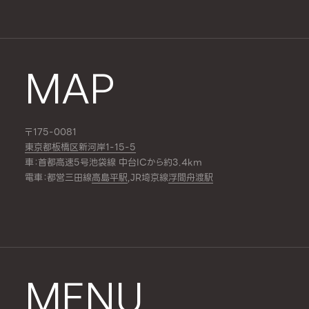
MAP
〒175-0081
東京都板橋区新河岸1-15-5
車：首都高速5号池袋線 中台ICから約3.4km
電車：都営三田線
高島平駅
,JR埼京線
浮間舟渡駅
MENU