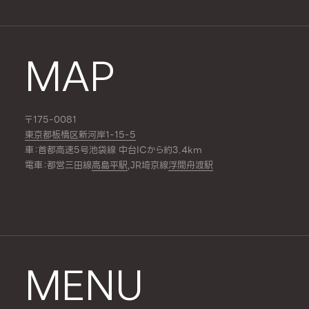
MAP
〒175-0081
東京都板橋区新河岸1-15-5
車：首都高速5号池袋線 中台ICから約3.4km
電車：都営三田線
高島平駅
,JR埼京線
浮間舟渡駅
MENU