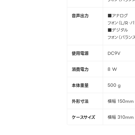
音声出力
■アナログ
フォン（L/R・バ
■デジタル
フォン（バラン
使用電源
DC9V
消費電力
8 W
本体重量
500 g
外形寸法
横幅 150mm
ケースサイズ
横幅 310mm