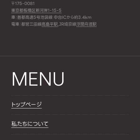
〒175-0081
東京都板橋区新河岸1-15-5
車：首都高速5号池袋線 中台ICから約3.4km
電車：都営三田線
高島平駅
,JR埼京線
浮間舟渡駅
MENU
トップページ
私たちについて