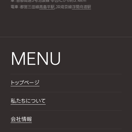
車：首都高速5号池袋線 中台ICから約3.4km
電車：都営三田線
高島平駅
,JR埼京線
浮間舟渡駅
MENU
トップページ
私たちについて
会社情報