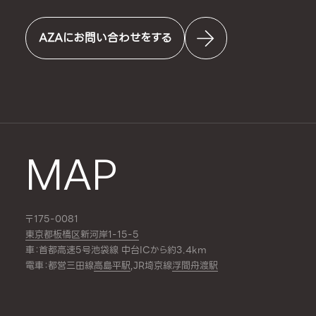
AZAにお問い合わせをする
MAP
〒175-0081
東京都板橋区新河岸1-15-5
車：首都高速5号池袋線 中台ICから約3.4km
電車：都営三田線
高島平駅
,JR埼京線
浮間舟渡駅