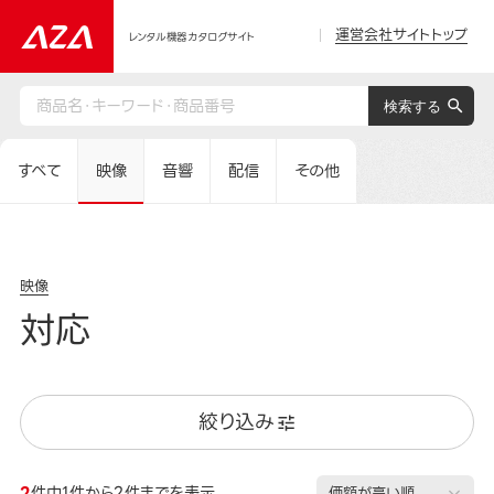
運営会社サイトトップ
レンタル機器カタログサイト
すべて
映像
音響
配信
その他
映像
対応
絞り込み
2
件中1件から2件までを表示