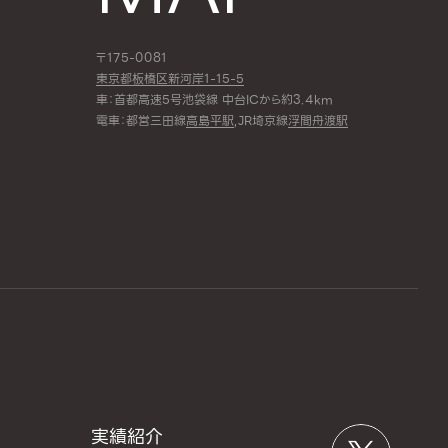
〒175-0081
東京都板橋区新河岸1-15-5
車：首都高速5号池袋線 中台ICから約3.4km
電車：都営三田線
高島平駅
,JR埼京線
浮間舟渡駅
実績紹介