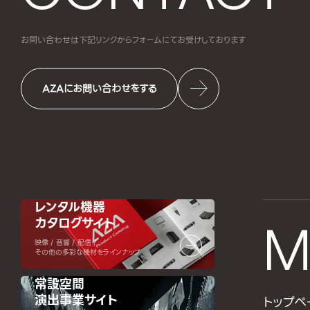
お問い合わせは下記リンクからフォームにて
お受けしております
AZAにお問い合わせをする
レンタル機器
カタログサイト
M
映像 / 音響 / 配信 /
その他の多彩な機材をラインナップ
常設空間
演出事業サイト
トップペ