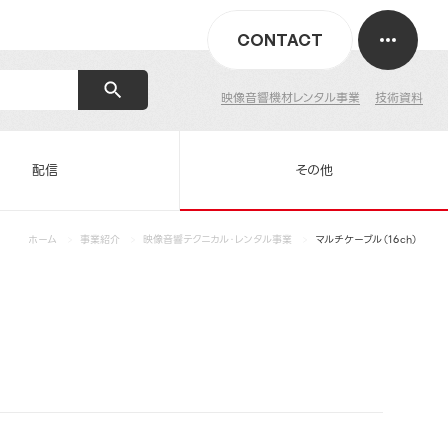
CONTACT
映像音響機材レンタル事業
技術資料
配信
その他
ホーム
事業紹介
映像音響テクニカル・レンタル事業
マルチケーブル（16ch）