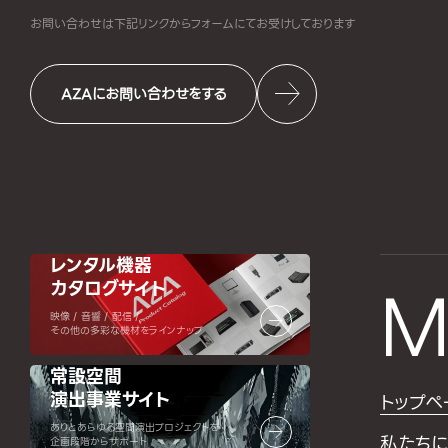
お問い合わせは下記リンクからフォームにて
お受けしております
AZAにお問い合わせをする
レンタル機器
カタログサイト
M
映像 / 音響 / 配信 /
その他の多彩な機材をラインナップ
常設空間
演出事業サイト
トップペ
ありとあらゆる空間演出プロジェクトを
私たちに
企画段階からサポート