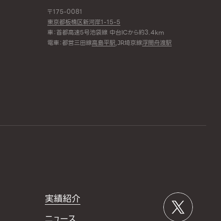
〒175-0081
東京都板橋区新河岸1-15-5
車：首都高速5号池袋線 中台ICから約3.4km
電車：都営三田線
高島平駅
,JR埼京線
浮間舟渡駅
実績紹介
ニュース