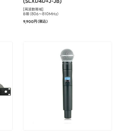
(SLXD4D+J-JB)
[周波数帯域]
B帯（806～810MHz）
9,900円（税込）