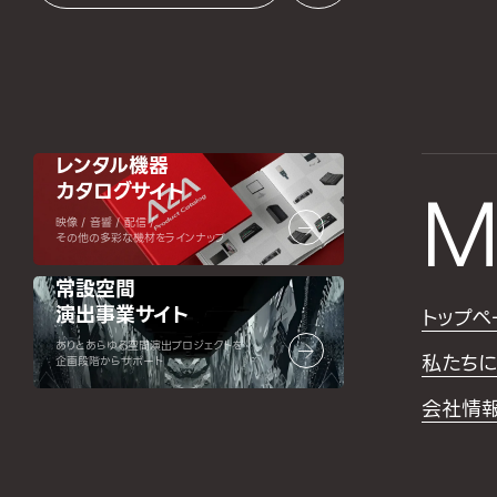
レンタル機器
カタログサイト
M
映像 / 音響 / 配信 /
その他の多彩な機材をラインナップ
常設空間
演出事業サイト
トップペ
ありとあらゆる空間演出プロジェクトを
私たちに
企画段階からサポート
会社情