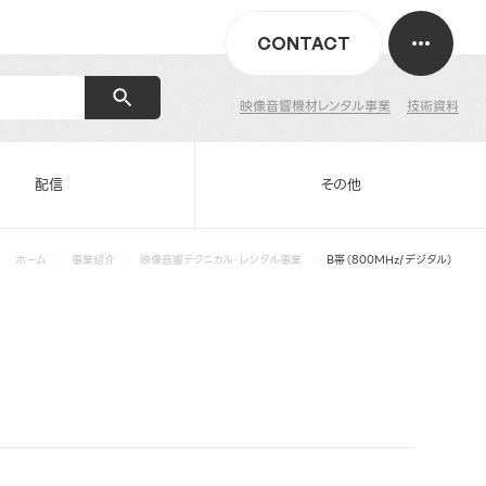
CONTACT
映像音響機材レンタル事業
技術資料
配信
その他
ホーム
事業紹介
映像音響テクニカル・レンタル事業
B帯（800MHz/デジタル）