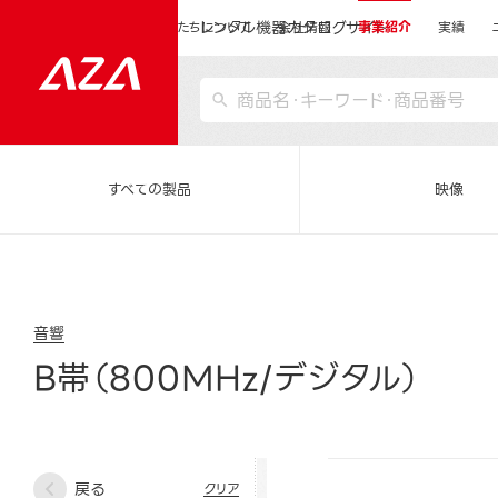
レンタル機器カタログサイト
運営会社サイトトップ
私たちについて
会社情報
事業紹介
実績
すべての製品
映像
音響
B帯（800MHz/デジタル）
戻る
クリア