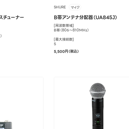
SHURE
マイク
スチューナー
B帯アンテナ分配器（UA845J）
[周波数帯域]
B帯（806～810MHz）
）
[最大接続数]
5
5,500円（税込）