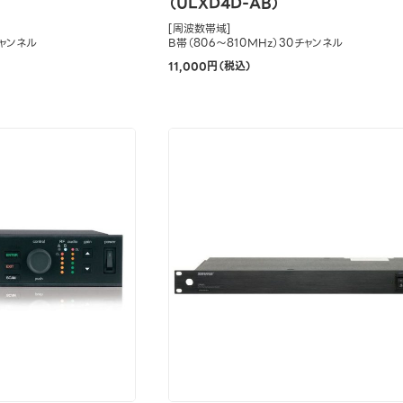
（ULXD4D-AB）
[周波数帯域]
チャンネル
B帯（806～810MHz）30チャンネル
11,000円（税込）