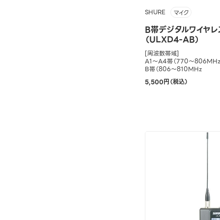
SHURE
マイク
B帯デジタルワイヤレ
（ULXD4-AB）
[周波数帯域]
A1～A4帯（770～806MHz
B帯（806～810MHz
5,500円（税込）