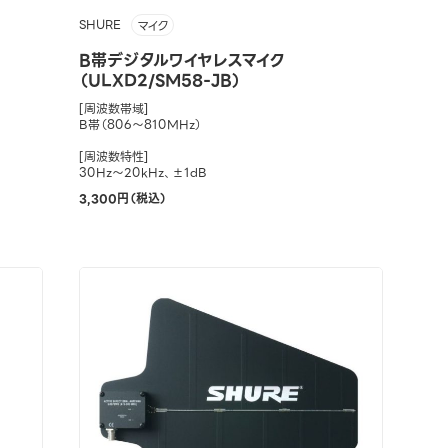
SHURE
マイク
B帯デジタルワイヤレスマイク
（ULXD2/SM58-JB）
[周波数帯域]
B帯（806～810MHz）
[周波数特性]
30Hz～20kHz、±1dB
3,300円（税込）