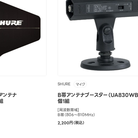
SHURE
マイク
アンテナ
B帯アンテナブースター（UA830WB
組
個1組
[周波数帯域]
B帯（806～810MHz）
2,200円（税込）