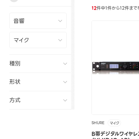
12
件中1件から12件まで
種別
形状
方式
SHURE
マイク
B帯デジタルワイヤレ