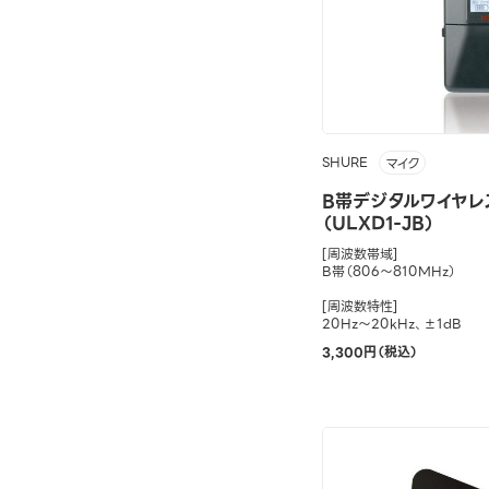
SHURE
マイク
B帯デジタルワイヤレ
（ULXD1-JB）
[周波数帯域]
B帯（806～810MHz）
[周波数特性]
20Hz～20kHz、±1dB
3,300円（税込）