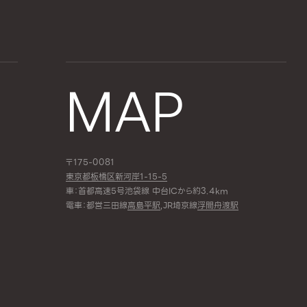
MAP
〒175-0081
東京都板橋区新河岸1-15-5
車：首都高速5号池袋線 中台ICから約3.4km
電車：都営三田線
高島平駅
,JR埼京線
浮間舟渡駅