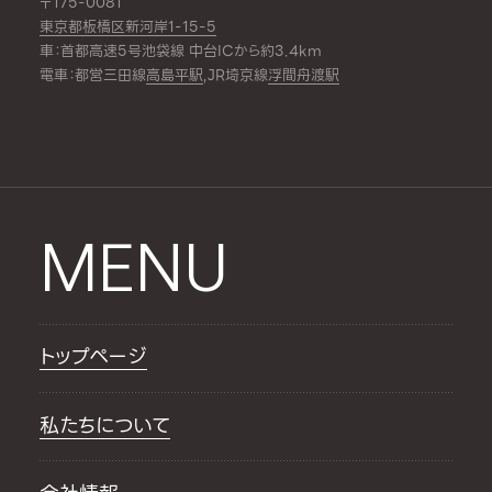
〒175-0081
東京都板橋区新河岸1-15-5
車：首都高速5号池袋線 中台ICから約3.4km
電車：都営三田線
高島平駅
,JR埼京線
浮間舟渡駅
MENU
トップページ
私たちについて