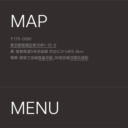
MAP
〒175-0081
東京都板橋区新河岸1-15-5
車：首都高速5号池袋線 中台ICから約3.4km
電車：都営三田線
高島平駅
,JR埼京線
浮間舟渡駅
MENU