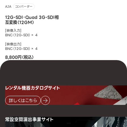
AJA
コンバーター
12G-SDI・Quad 3G-SDI相
互変換（12GM）
[映像入力]
BNC（12G-SDI）× 4
[映像出力]
BNC（12G-SDI）× 4
8,800円（税込）
レンタル機器
カタログサイト
詳しくはこちら
常設空間
演出事業サイト