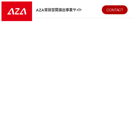
AZA CORPORATION（株式会社エージーエーコーポレーション
AZA常設空間演出事業サイト
CONTACT
対応領域トップ
システム設計・開発
空間設計
コンテンツ制作
施工