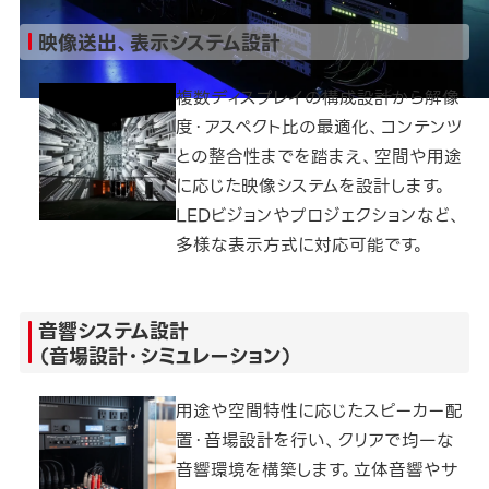
映像送出、表示システム設計
複数ディスプレイの構成設計から解像
度・アスペクト比の最適化、コンテンツ
との整合性までを踏まえ、空間や用途
に応じた映像システムを設計します。
LEDビジョンやプロジェクションなど、
多様な表示方式に対応可能です。
音響システム設計
（音場設計・シミュレーション）
用途や空間特性に応じたスピーカー配
置・音場設計を行い、クリアで均一な
音響環境を構築します。立体音響やサ