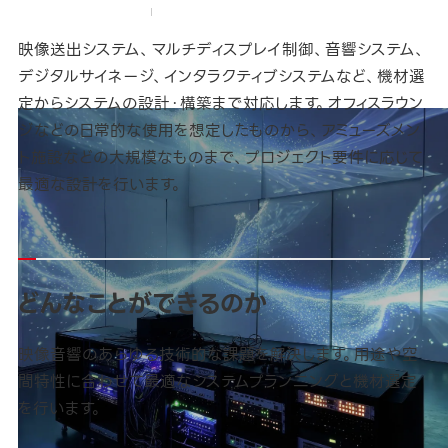
AZA常設空間演出事業
対応領域
システム設計・開発
映像送出システム、マルチディスプレイ制御、音響システム、
デジタルサイネージ、インタラクティブシステムなど、機材選
定からシステムの設計・構築まで対応します。オフィスラウン
ジなどの日常的な使用を想定したものから、アミューズメン
ト施設などの大規模なものまで、プロジェクト要件に応じて
最適な設計を行います。
どんなことができるのか
映像音響のあらゆる技術的な課題を解決します。用途や空
間特性に合わせて最適なシステムプラン二ングと機材選定
を行います。