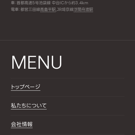
車：首都高速5号池袋線 中台ICから約3.4km
電車：都営三田線
高島平駅
,JR埼京線
浮間舟渡駅
MENU
トップページ
私たちについて
会社情報