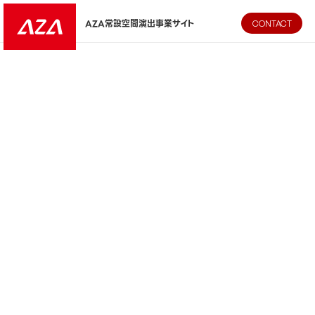
AZA CORPORATION（株式会社エージーエーコーポレーション
AZA常設空間演出事業サイト
CONTACT
対応領域トップ
システム設計・開発
空間設計
コンテンツ制作
施