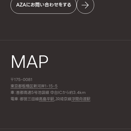
AZAにお問い合わせをする
MAP
〒175-0081
東京都板橋区新河岸1-15-5
車：首都高速5号池袋線 中台ICから約3.4km
電車：都営三田線
高島平駅
,JR埼京線
浮間舟渡駅