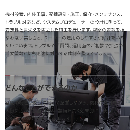
AZA常設空間演出事業
対応領域
施工・保守メンテナンス
機材設置、内装工事、配線設計・施工、保守・メンテナンス、
トラブル対応など、システムプロデューサーの設計に則って、
安定性と見栄えを両立した施工を行います。空間の景観を損
なわない美しさと、ユーザーの運用のしやすさが好評をいた
だいています。トラブルやご質問、運用面のご相談や拡張の
ご要望などにも迅速に対応する体制を整えています。
どんなことができるのか
空間の特性や制限に細かく配慮しながら、機材の性能を最
大限に活かす設置工事と、設備を長く効果的にご使用いた
だくためのサポートをいたします。