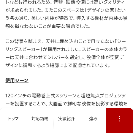
トなども行われるため、音響・映像設備には高いクオリティ
が求められました。またこのスペースは「デザインの家」とい
う名の通り、美しい内装が特徴で、導入する機材が内装の景
観を損なわないことが重要な課題でした。
この背景を踏まえ、天井に埋め込むことで目立たない「シー
リングスピーカー」が採用されました。スピーカーの本体カラ
ーは天井に合わせてシルバーを選定し、設備全体が空間デ
ザインに調和するよう細部にまで配慮されています。
使用シーン
120インチの電動巻上式スクリーンと超短焦点プロジェクタ
ーを設置することで、大画面で鮮明な映像を投影する環境を
整えました。これにより、参加者全員が視認性の高いプレゼ
トップ
対応領域
実績紹介
強み
ンテーションを楽しむことが可能になりました。