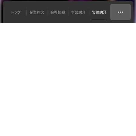
トップ
企業理念
会社情報
事業紹介
実績紹介
イベントテクニカル
株式会社CyberE 様
THANKSGIVING DAY
of CAOS
#プロジェクター
#映像
THANKSGIVING DAY of CAOS
Event
株式会社CyberE 様
Client
映像設置・オペレーション
Scope