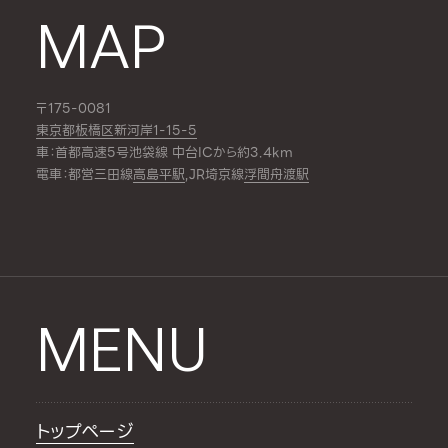
MAP
〒175-0081
東京都板橋区新河岸1-15-5
車：首都高速5号池袋線 中台ICから約3.4km
電車：都営三田線
高島平駅
,JR埼京線
浮間舟渡駅
MENU
トップページ