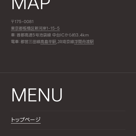
MAP
〒175-0081
東京都板橋区新河岸1-15-5
車：首都高速5号池袋線 中台ICから約3.4km
電車：都営三田線
高島平駅
,JR埼京線
浮間舟渡駅
MENU
トップページ