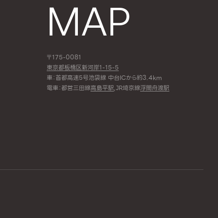
MAP
〒175-0081
東京都板橋区新河岸1-15-5
車：首都高速5号池袋線 中台ICから約3.4km
電車：都営三田線
高島平駅
,JR埼京線
浮間舟渡駅