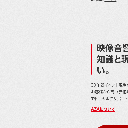
映像音響
知識と
い。
30年間イベント現場
お客様から高い評価
でトータルにサポート
AZAについて