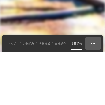
トップ
企業理念
会社情報
事業紹介
実績紹介
システムソリューション
LIVE HOUSE LUSH 様
ライブハウスの映像音響
システム販売施工
#配信
#音響
#映像