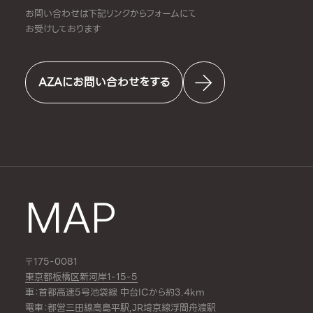
お問い合わせは下記リンクからフォームにて
お受けしております
AZAにお問い合わせをする
MAP
〒175-0081
東京都板橋区新河岸1-15-5
車：首都高速5号池袋線 中台ICから約3.4km
電車：都営三田線
高島平駅
,JR埼京線
浮間舟渡駅