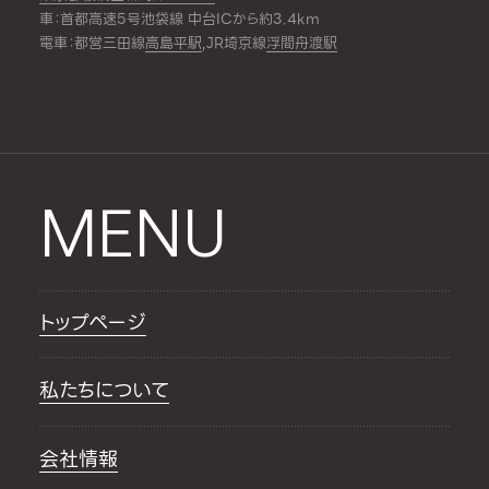
車：首都高速5号池袋線 中台ICから約3.4km
電車：都営三田線
高島平駅
,JR埼京線
浮間舟渡駅
MENU
トップページ
私たちについて
会社情報