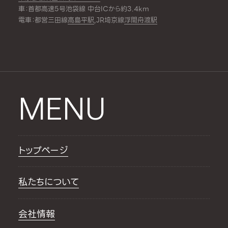
車：首都高速5号池袋線 中台ICから約3.4km
電車：都営三田線
高島平駅
,JR埼京線
浮間舟渡駅
MENU
トップページ
私たちについて
会社情報