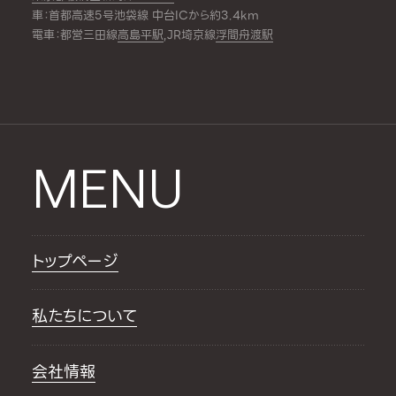
車：首都高速5号池袋線 中台ICから約3.4km
電車：都営三田線
高島平駅
,JR埼京線
浮間舟渡駅
MENU
トップページ
私たちについて
会社情報