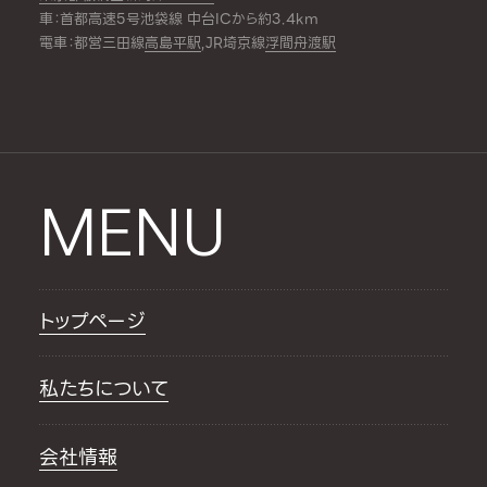
車：首都高速5号池袋線 中台ICから約3.4km
電車：都営三田線
高島平駅
,JR埼京線
浮間舟渡駅
MENU
トップページ
私たちについて
会社情報