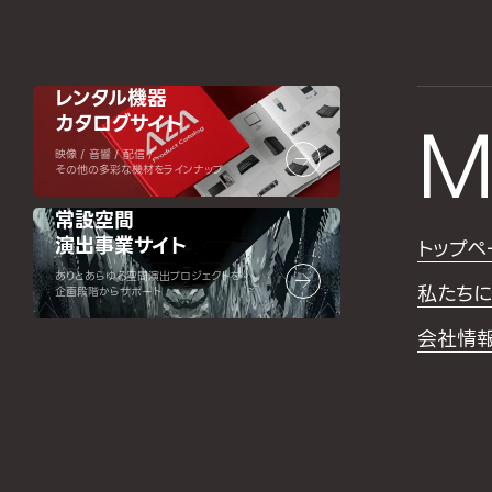
レンタル機器
カタログサイト
M
映像 / 音響 / 配信 /
その他の多彩な機材をラインナップ
常設空間
演出事業サイト
トップペ
ありとあらゆる空間演出プロジェクトを
私たちに
企画段階からサポート
会社情