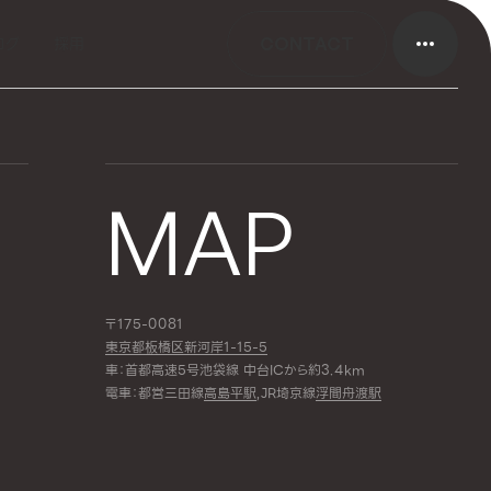
ログ
採用
CONTACT
MAP
〒175-0081
東京都板橋区新河岸1-15-5
車：首都高速5号池袋線 中台ICから約3.4km
電車：都営三田線
高島平駅
,JR埼京線
浮間舟渡駅