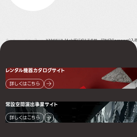
ホーム
ニュース
YAMAHA 16chデジタルミキサー(DM7Compact)入
レンタル機器
カタログサイト
詳しくはこちら
常設空間
演出事業サイト
詳しくはこちら