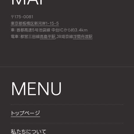
〒175-0081
東京都板橋区新河岸1-15-5
車：首都高速5号池袋線 中台ICから約3.4km
電車：都営三田線
高島平駅
,JR埼京線
浮間舟渡駅
MENU
トップページ
私たちについて