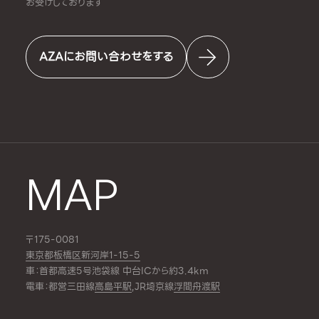
お受けしております
AZAにお問い合わせをする
MAP
〒175-0081
東京都板橋区新河岸1-15-5
車：首都高速5号池袋線 中台ICから約3.4km
電車：都営三田線
高島平駅
,JR埼京線
浮間舟渡駅