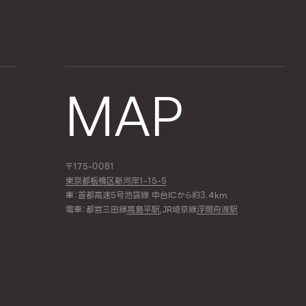
MAP
〒175-0081
東京都板橋区新河岸1-15-5
車：首都高速5号池袋線 中台ICから約3.4km
電車：都営三田線
高島平駅
,JR埼京線
浮間舟渡駅