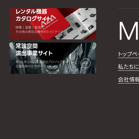
レンタル機器
カタログサイト
M
映像 / 音響 / 配信 /
その他の多彩な機材をラインナップ
常設空間
演出事業サイト
トップペ
ありとあらゆる空間演出プロジェクトを
私たちに
企画段階からサポート
会社情