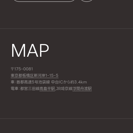
MAP
〒175-0081
東京都板橋区新河岸1-15-5
車：首都高速5号池袋線 中台ICから約3.4km
電車：都営三田線
高島平駅
,JR埼京線
浮間舟渡駅