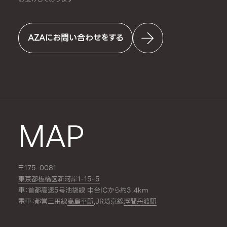
AZAにお問い合わせをする
MAP
〒175-0081
東京都板橋区新河岸1-15-5
車：首都高速5号池袋線 中台ICから約3.4km
電車：都営三田線
高島平駅
,JR埼京線
浮間舟渡駅