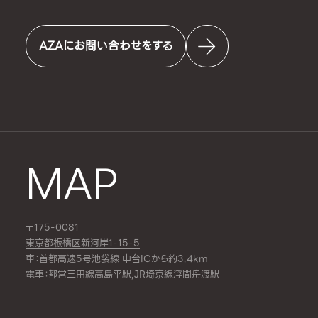
AZAにお問い合わせをする
MAP
〒175-0081
東京都板橋区新河岸1-15-5
車：首都高速5号池袋線 中台ICから約3.4km
電車：都営三田線
高島平駅
,JR埼京線
浮間舟渡駅