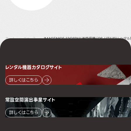
ホーム
ニュース
IMAGENICS 12GSDI光送受信機（OS-UT/UR）レン
レンタル機器
カタログサイト
詳しくはこちら
常設空間
演出事業サイト
詳しくはこちら