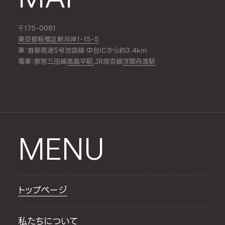
〒175-0081
東京都板橋区新河岸1-15-5
車：首都高速5号池袋線 中台ICから約3.4km
電車：都営三田線
高島平駅
,JR埼京線
浮間舟渡駅
MENU
トップページ
私たちについて