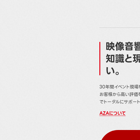
映像音響
知識と
い。
30年間イベント現場
お客様から高い評価
でトータルにサポート
AZAについて