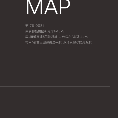
MAP
〒175-0081
東京都板橋区新河岸1-15-5
車：首都高速5号池袋線 中台ICから約3.4km
電車：都営三田線
高島平駅
,JR埼京線
浮間舟渡駅