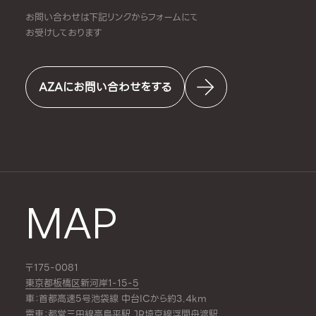
お問い合わせは下記リンクからフォームにて
お受けしております
AZAにお問い合わせをする
MAP
〒175-0081
東京都板橋区新河岸1-15-5
車：首都高速5号池袋線 中台ICから約3.4km
電車：都営三田線
高島平駅
,JR埼京線
浮間舟渡駅