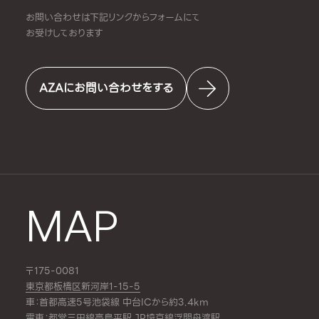
お問い合わせは下記リンクからフォームにて
お受けしております
AZAにお問い合わせをする
MAP
〒175-0081
東京都板橋区新河岸1-15-5
車：首都高速5号池袋線 中台ICから約3.4km
電車：都営三田線
高島平駅
,JR埼京線
浮間舟渡駅