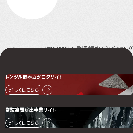
ホーム
ニュース
Samsung 55インチ屋外用液晶ディスプレイ(OH55DX
レンタル機器
カタログサイト
詳しくはこちら
常設空間
演出事業サイト
詳しくはこちら