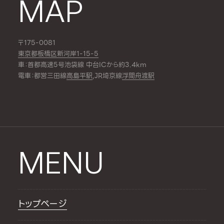
MAP
〒175-0081
東京都板橋区新河岸1-15-5
車：首都高速5号池袋線 中台ICから約3.4km
電車：都営三田線
高島平駅
,JR埼京線
浮間舟渡駅
MENU
トップページ