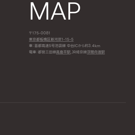
MAP
〒175-0081
東京都板橋区新河岸1-15-5
車：首都高速5号池袋線 中台ICから約3.4km
電車：都営三田線
高島平駅
,JR埼京線
浮間舟渡駅