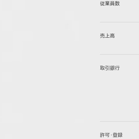
従業員数
売上高
取引銀行
許可・登録