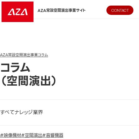
AZA CORPORATION（株式会社エージーエーコーポレーション
AZA常設空間演出事業サイト
CONTACT
AZA常設空間演出事業
コラム
コラム
（空間演出）
すべて
ナレッジ
業界
#映像機材
#空間演出
#音響機器