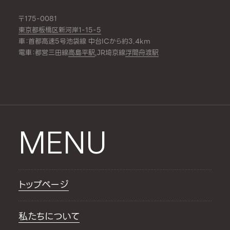
〒175-0081
東京都板橋区新河岸1-15-5
車：首都高速5号池袋線 中台ICから約3.4km
電車：都営三田線
高島平駅
,JR埼京線
浮間舟渡駅
MENU
トップページ
私たちについて