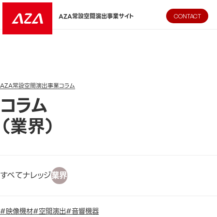
AZA CORPORATION（株式会社エージーエーコーポレーション
AZA常設空間演出事業サイト
CONTACT
AZA常設空間演出事業
コラム
コラム
（業界）
すべて
ナレッジ
業界
#映像機材
#空間演出
#音響機器