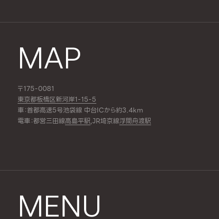
MAP
〒175-0081
東京都板橋区新河岸1-15-5
車：首都高速5号池袋線 中台ICから約3.4km
電車：都営三田線
高島平駅
,JR埼京線
浮間舟渡駅
MENU